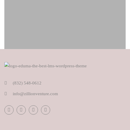
(832) 548-0612
info@zillionventure.com