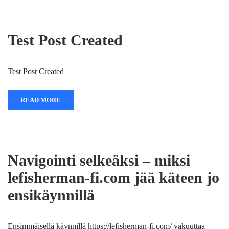
Test Post Created
Test Post Created
READ MORE
Navigointi selkeäksi – miksi
lefisherman-fi.com jää käteen jo
ensikäynnillä
Ensimmäisellä käynnillä https://lefisherman-fi.com/ vakuuttaa