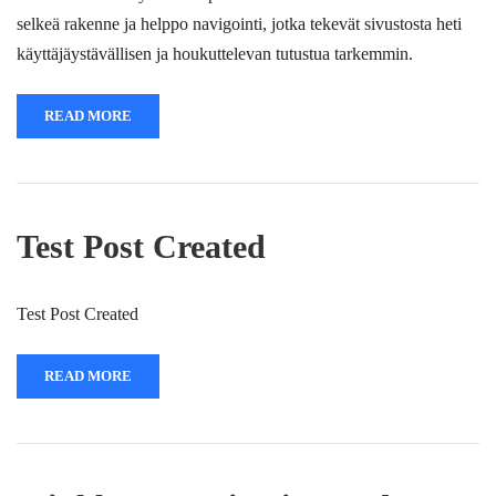
selkeä rakenne ja helppo navigointi, jotka tekevät sivustosta heti
käyttäjäystävällisen ja houkuttelevan tutustua tarkemmin.
READ MORE
Test Post Created
Test Post Created
READ MORE