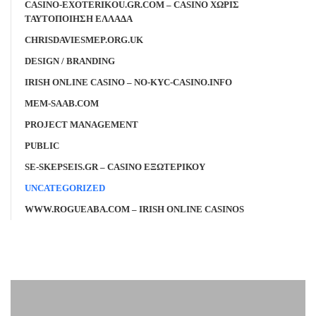
CASINO-EXOTERIKOU.GR.COM – CASINO ΧΩΡΙΣ
ΤΑΥΤΟΠΟΙΗΣΗ ΕΛΛΑΔΑ
CHRISDAVIESMEP.ORG.UK
DESIGN / BRANDING
IRISH ONLINE CASINO – NO-KYC-CASINO.INFO
MEM-SAAB.COM
PROJECT MANAGEMENT
PUBLIC
SE-SKEPSEIS.GR – CASINO ΕΞΩΤΕΡΙΚΟΥ
UNCATEGORIZED
WWW.ROGUEABA.COM – IRISH ONLINE CASINOS