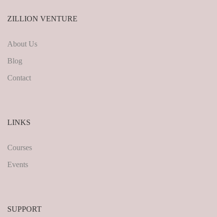
ZILLION VENTURE
About Us
Blog
Contact
LINKS
Courses
Events
SUPPORT