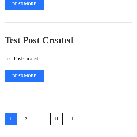
READ MORE
Test Post Created
Test Post Created
READ MORE
1
2
…
11